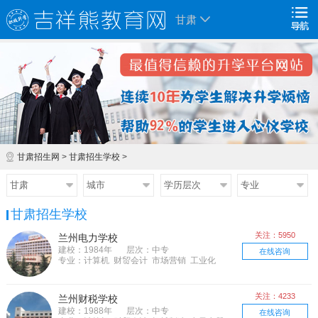
甘肃
甘肃招生网
>
甘肃招生学校
>
甘肃
城市
学历层次
专业
甘肃招生学校
关注：5950
兰州电力学校
建校：1984年
层次：中专
在线咨询
专业：计算机 财贸会计 市场营销 工业化
工 资源能源
关注：4233
兰州财税学校
建校：1988年
层次：中专
在线咨询