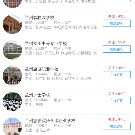
专业：计算机 财贸会计 机械制造 电子电器
关注：4315
兰州碧桂园学校
建校：2016年
层次：高中
在线咨询
地址：甘肃省兰州市城关区青白石街道青石路
999号
关注：5534
兰州女子中等专业学校
建校：2000年
层次：中专
在线咨询
专业：航空 师范幼师 旅游管理 机械制造 文
化艺术 市场营销 电子电器
关注：4915
兰州旅游职业学校
建校：1964年
层次：中专
在线咨询
专业：师范幼师 计算机 财贸会计 旅游管
理 文化艺术
关注：8429
兰州护士学校
建校：1985年
层次：中专
在线咨询
专业：护理
关注：4445
兰州慈爱实验艺术职业学校
建校：2008年
层次：中专
在线咨询
专业：文化艺术