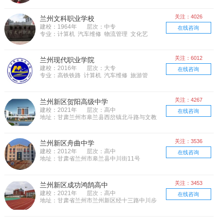
关注：4026
兰州文科职业学校
建校：1964年
层次：中专
在线咨询
专业：计算机 汽车维修 物流管理 文化艺
术 电子电器
关注：6012
兰州现代职业学院
建校：2016年
层次：大专
在线咨询
专业：高铁铁路 计算机 汽车维修 旅游管
理 食品餐饮 机械制造 农林牧渔 工业化
工 土木建筑 交通运输 电子电器 资源能源
关注：4267
兰州新区贺阳高级中学
建校：2021年
层次：高中
在线咨询
地址：甘肃兰州市皋兰县西岔镇北斗路与文教
路交叉口西南角兰州外语职业学院1期对面
关注：3536
兰州新区舟曲中学
建校：2012年
层次：高中
在线咨询
地址：甘肃省兰州市皋兰县中川街11号
关注：3453
兰州新区成功鸿鹄高中
建校：2021年
层次：高中
在线咨询
地址：甘肃省兰州市兰州新区经十三路中川步
行街写字楼项目C2-3、C2-4栋楼