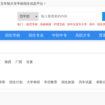
、五年制大专学校招生信息平台！
]
热门：
航空学校
高铁铁路
护理卫校
初中生直升大学
高中
招生
招生学校
招生专业
中职中专
高职大专
普
江
陕西
广西
甘肃
简章
招生计划
大学单招
学历教育
招生政策
历年试题
录取