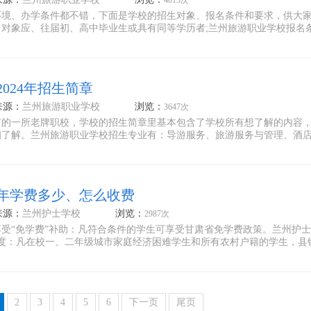
4013次
环境、办学条件都不错，下面是学校的招生对象、报名条件和要求，供大
对象应、往届初、高中毕业生或具有同等学历者;兰州旅游职业学校报名
024年招生简章
来源：
兰州旅游职业学校
浏览：
3647次
市的一所老牌职校，学校的招生简章里基本包含了学校所有想了解的内容
细了解。兰州旅游职业学校招生专业有：导游服务、旅游服务与管理、酒
4年学费多少、怎么收费
来源：
兰州护士学校
浏览：
2987次
受“免学费”补助：凡符合条件的学生可享受甘肃省免学费政策。兰州护
制度：凡在校一、二年级城市家庭经济困难学生和所有农村户籍的学生，县
2
3
4
5
6
下一页
尾页