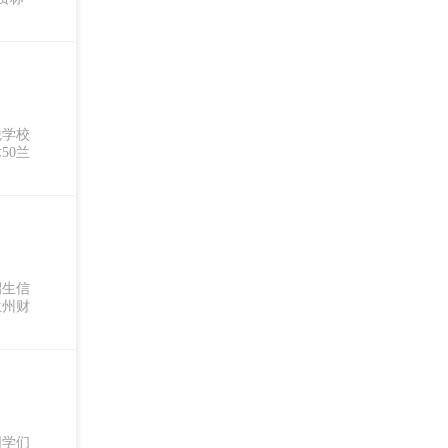
税学校
50兰
招生信
兰州财
同学们