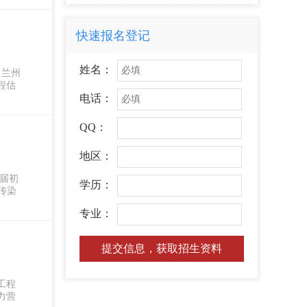
快速报名登记
姓名：
。兰州
程估
电话：
QQ：
地区：
届初
学历：
传染
专业：
提交信息，获取招生资料
工程
力营