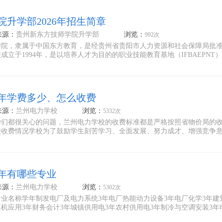
升学部2026年招生简章
来源：
贵州新东方技师学院升学部
浏览：
992次
学院，隶属于中国东方教育，是经贵州省贵阳市人力资源和社会保障局批
立于1994年，是以培养人才为目的的职业技能教育基地（IFBAEPNT
4年学费多少、怎么收费
来源：
兰州电力学校
浏览：
5332次
学们都很关心的问题，兰州电力学校的收费标准都是严格按照省物价局的
校收费情况学校为了鼓励学生刻苦学习、全面发展、努力成才、增强竞争
4年有哪些专业
来源：
兰州电力学校
浏览：
5302次
业名称学年制发电厂及电力系统3年电厂热能动力设备3年电厂化学3年建
算机应用3年财务会计3年城镇供用电3年农村供用电3年制冷与空调安装3年