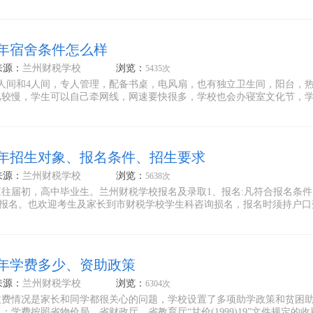
4年宿舍条件怎么样
来源：
兰州财税学校
浏览：
5435次
人间和4人间，专人管理，配备书桌，电风扇，也有独立卫生间，阳台，
比较慢，学生可以自己牵网线，网速要快很多，学校也会办寝室文化节，
4年招生对象、报名条件、招生要求
来源：
兰州财税学校
浏览：
5638次
往届初，高中毕业生。兰州财税学校报名及录取1、报名:凡符合报名条件
办报名。也欢迎考生及家长到市财税学校学生科咨询损名，报名时须持户口
4年学费多少、资助政策
来源：
兰州财税学校
浏览：
6304次
收费情况是家长和同学都很关心的问题，学校设置了多项助学政策和贫困
学费按照省物价局、省财政厅、省教育厅“甘价(1999)19”文件规定的收