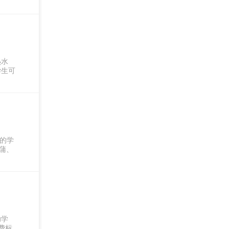
热水
学生可
的学
蒲、
助学
费标