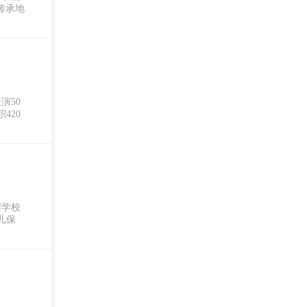
传承地
演50
420
解学校
儿保