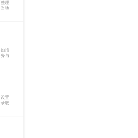
面整理
照当地
比如招
服务与
有设置
中录取