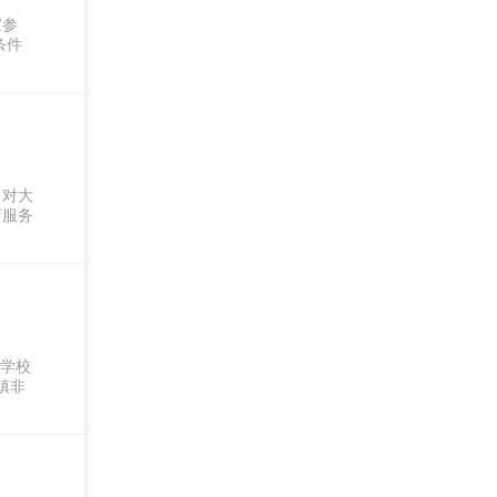
家参
条件
，对大
店服务
士学校
镇非