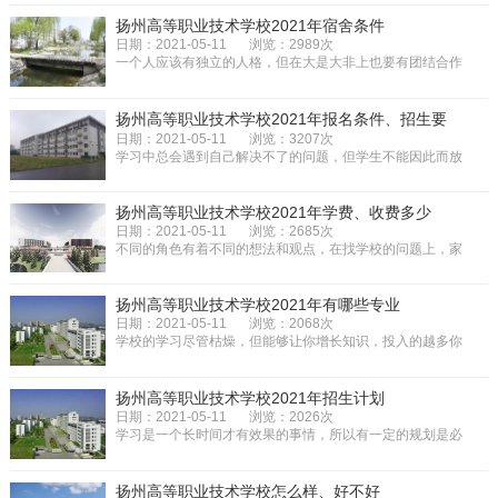
扬州高等职业技术学校2021年宿舍条件
日期：2021-05-11
浏览：2989次
一个人应该有独立的人格，但在大是大非上也要有团结合作
的能力，你要知道社会中的很多...
扬州高等职业技术学校2021年报名条件、招生要
求、招生对象
日期：2021-05-11
浏览：3207次
学习中总会遇到自己解决不了的问题，但学生不能因此而放
弃对未来的期许，你用乐观的心...
扬州高等职业技术学校2021年学费、收费多少
日期：2021-05-11
浏览：2685次
不同的角色有着不同的想法和观点，在找学校的问题上，家
长关注点与孩子不同，孩子关注...
扬州高等职业技术学校2021年有哪些专业
日期：2021-05-11
浏览：2068次
学校的学习尽管枯燥，但能够让你增长知识，投入的越多你
获得的才越多，总觉得要有一个...
扬州高等职业技术学校2021年招生计划
日期：2021-05-11
浏览：2026次
学习是一个长时间才有效果的事情，所以有一定的规划是必
须的，这样也能够按照自己的计...
扬州高等职业技术学校怎么样、好不好