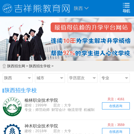
陕西
陕西招生网
>
陕西招生学校
>
陕西
城市
学历层次
专业
陕西招生学校
关注：4161
榆林职业技术学院
建校：1999年
层次：大专
在线咨询
专业：师范幼师 财贸会计 物流管理 机械制
造 土木建筑 电子电器
关注：3559
神木职业技术学院
建校：2018年
层次：大专
在线咨询