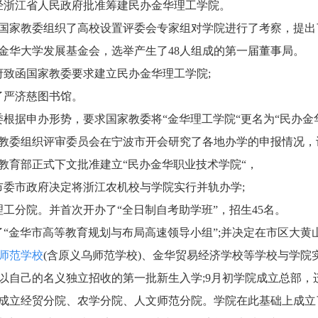
日，经浙江省人民政府批准筹建民办金华理工学院。
中旬，国家教委组织了高校设置评委会专家组对学院进行了考察，提出
立了金华大学发展基金会，选举产生了48人组成的第一届董事局。
政府致函国家教委要求建立民办金华理工学院;
立了严济慈图书馆。
教委根据申办形势，要求国家教委将“金华理工学院“更名为“民办金
，国家教委组织评审委员会在宁波市开会研究了各地办学的申报情况
国家教育部正式下文批准建立“民办金华职业技术学院“，
日，市委市政府决定将浙江农机校与学院实行并轨办学;
立理工分院。并首次开办了“全日制自考助学班”，招生45名。
立了“金华市高等教育规划与布局高速领导小组”;并决定在市区大黄山
师范学校
(含原义乌师范学校)、金华贸易经济学校等学校与学院
学院以自己的名义独立招收的第一批新生入学;9月初学院成立总部
，分别成立经贸分院、农学分院、人文师范分院。学院在此基础上成