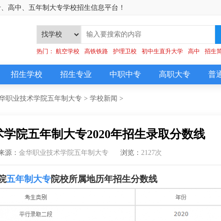
专、高中、五年制大专学校招生信息平台！
]
热门：
航空学校
高铁铁路
护理卫校
初中生直升大学
高中
招生
招生学校
招生专业
中职中专
高职大专
普
华职业技术学院五年制大专
>
学校新闻
>
学院五年制大专2020年招生录取分数线
来源：
金华职业技术学院五年制大专
浏览：
2127次
院
五年制大专
院校所属地历年招生分数线