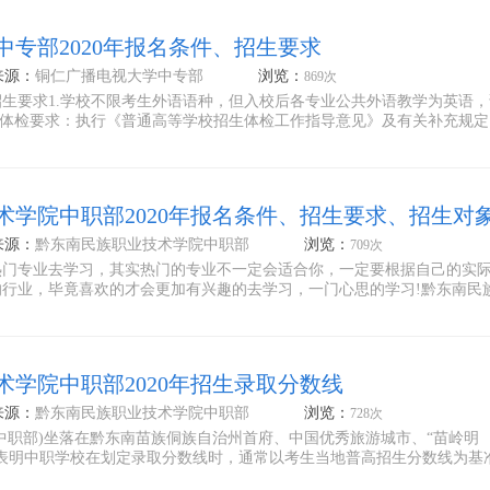
专部2020年报名条件、招生要求
来源：
铜仁广播电视大学中专部
浏览：
869次
生要求1.学校不限考生外语语种，但入校后各专业公共外语教学为英语，
.体检要求：执行《普通高等学校招生体检工作指导意见》及有关补充规定
术学院中职部2020年报名条件、招生要求、招生对
来源：
黔东南民族职业技术学院中职部
浏览：
709次
热门专业去学习，其实热门的专业不一定会适合你，一定要根据自己的实
行业，毕竟喜欢的才会更加有兴趣的去学习，一门心思的学习!黔东南民
术学院中职部2020年招生录取分数线
来源：
黔东南民族职业技术学院中职部
浏览：
728次
中职部)坐落在黔东南苗族侗族自治州首府、中国优秀旅游城市、“苗岭明
表明中职学校在划定录取分数线时，通常以考生当地普高招生分数线为基