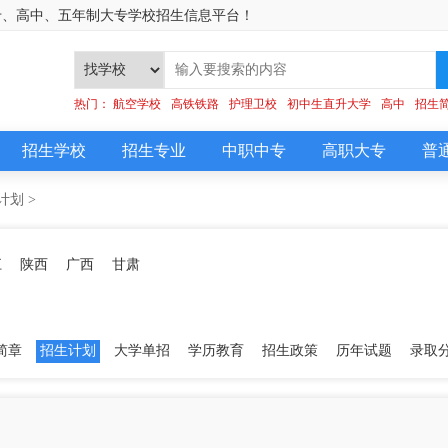
专、高中、五年制大专学校招生信息平台！
]
热门：
航空学校
高铁铁路
护理卫校
初中生直升大学
高中
招生
招生学校
招生专业
中职中专
高职大专
普
计划
>
江
陕西
广西
甘肃
简章
招生计划
大学单招
学历教育
招生政策
历年试题
录取