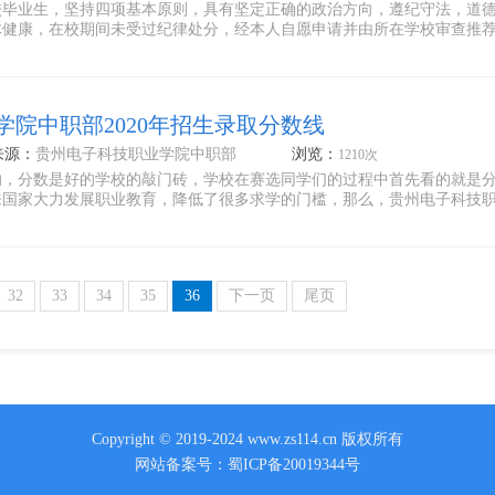
校毕业生，坚持四项基本原则，具有坚定正确的政治方向，遵纪守法，道
体健康，在校期间未受过纪律处分，经本人自愿申请并由所在学校审查推
院中职部2020年招生录取分数线
来源：
贵州电子科技职业学院中职部
浏览：
1210次
的，分数是好的学校的敲门砖，学校在赛选同学们的过程中首先看的就是
来国家大力发展职业教育，降低了很多求学的门槛，那么，贵州电子科技
32
33
34
35
36
下一页
尾页
Copyright © 2019-2024 www.zs114.cn 版权所有
网站备案号：
蜀ICP备20019344号