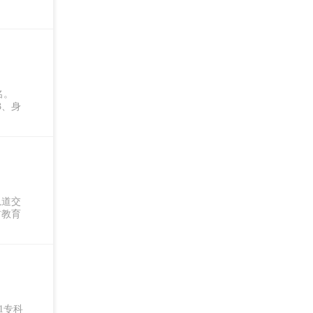
名。
3、身
轨道交
前教育
1专科