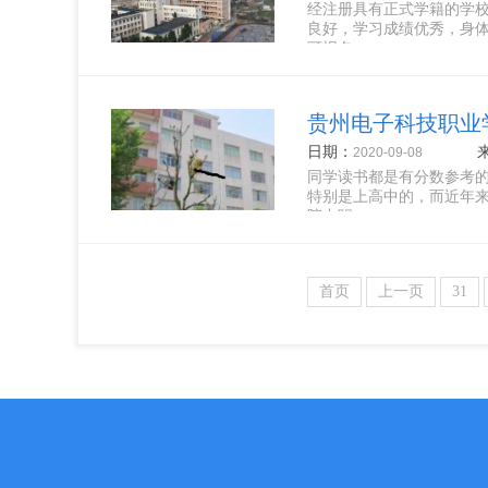
经注册具有正式学籍的学
良好，学习成绩优秀，身
可报名...
贵州电子科技职业学
日期：
2020-09-08
同学读书都是有分数参考
特别是上高中的，而近年
院中职...
首页
上一页
31