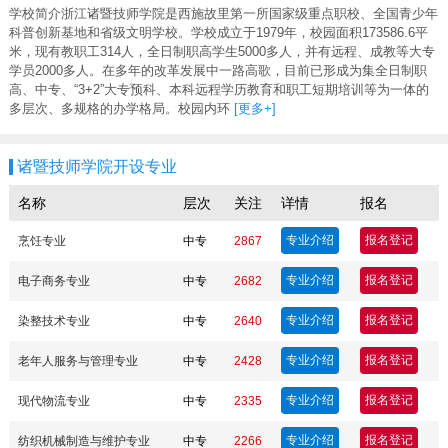
学校简介浙江诸暨技师学院是西施故里第一所国家级重点职校、全国青少年
科普创新基地和省级文明学校。学校成立于1979年，校园面积173586.6平
米，现有教职工314人，全日制职高学生5000多人，并有远程、成教等大专
学员2000多人。在多年的改革发展中一路高歌，目前已形成为集全日制职
高、中专、“3+2”大专预科、本科远程学历教育和职工短期培训等为一体的
多层次、多规格的办学格局。校园内环
[更多+]
诸暨技师学院开设专业
名称
层次
关注
详情
报名
专业介绍
报名登记
烹饪专业
中专
2867
专业介绍
报名登记
电子商务专业
中专
2682
专业介绍
报名登记
染整技术专业
中专
2640
专业介绍
报名登记
老年人服务与管理专业
中专
2428
专业介绍
报名登记
现代物流专业
中专
2335
专业介绍
报名登记
纺织机械制造与维护专业
中专
2266