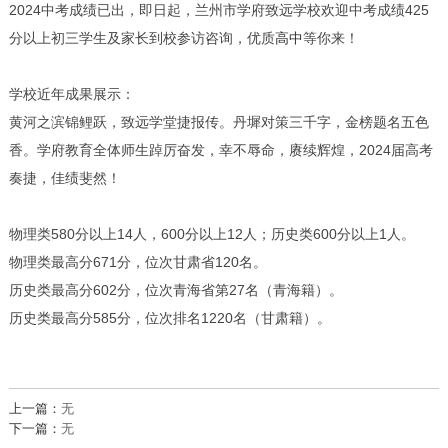
2024中考成绩已出，即日起，兰州市学府致远学校欢迎中考成绩425
分以上初三学生及家长到校参访咨询，优质
高中
等你来！
学校近年成果展示：
黄河之滨锦鲤跃，致远学堂捷报传。丹墀对策三千字，金榜题名五色
香。学府教育全体师生踔厉奋发，幸不辱命，赓续辉煌，2024届高考
奏捷，佳绩斐然！
物理类580分以上14人，600分以上12人；历史类600分以上1人。
物理类最高分671分，位次甘肃省120名。
历史类最高分602分，位次青海省第27名（青海籍）。
历史类最高分585分，位次排名1220名（甘肃籍）。
上一篇：
无
下一篇：
无